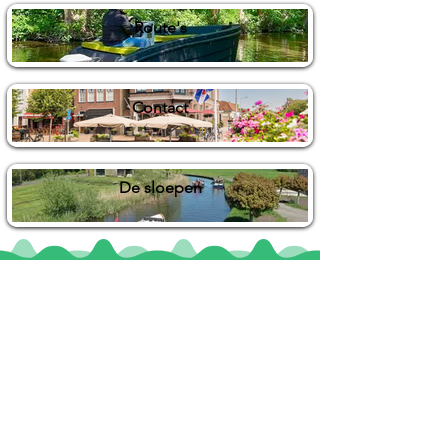
Route's
Contact
De sloepen
Locaties
De uilenburg
Woudsend
De Wetterspetter
Klein Vink
Joure
Terherne
De Alde Feanen