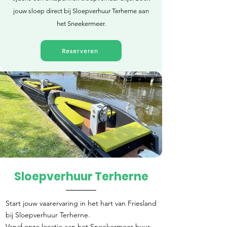
jouw sloep direct bij Sloepverhuur Terherne aan
het Sneekermeer.
Reserveren
Sloepverhuur Terherne
Direct reserveren
Start jouw vaarervaring in het hart van Friesland
bij Sloepverhuur Terherne.
Vanaf onze locatie aan het Sneekermeer huur