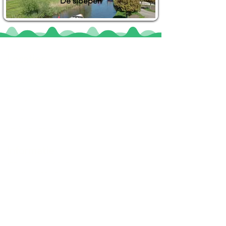
De sloepen
Locaties
De uilenburg
Woudsend
De Wetterspetter
Klein Vink
Joure
Terherne
De Alde Feanen
Informatie
Veel gestelde vragen
Huurvoorwaarden
Inspiratie foto's & Videos
Nieuwe locaties gezocht
Blogs