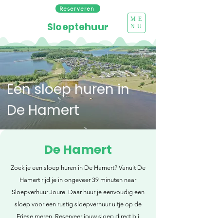
Reserveren
ME
Sloeptehuur
NU
Een sloep huren in
De Hamert
De Hamert
Zoek je een sloep huren in De Hamert? Vanuit De
Hamert rijd je in ongeveer 39 minuten naar
Sloepverhuur Joure. Daar huur je eenvoudig een
sloep voor een rustig sloepverhuur uitje op de
Friese meren. Reserveer jouw sloep direct bij