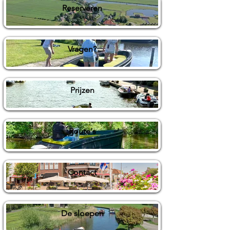
Reserveren
Vragen?
Prijzen
Route's
Contact
De sloepen