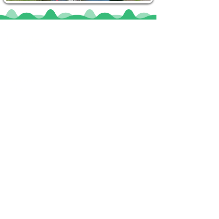
Locaties
De uilenburg
Woudsend
De Wetterspetter
Klein Vink
Joure
Terherne
De Alde Feanen
Informatie
Veel gestelde vragen
Huurvoorwaarden
Inspiratie foto's & Videos
Nieuwe locaties gezocht
Blogs
Sloepverhuur Friesland
Route Joure