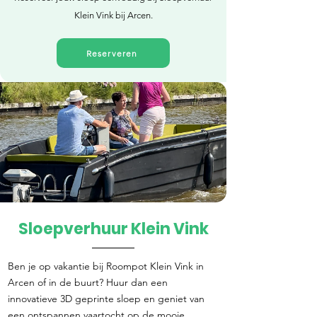
Klein Vink bij Arcen.
Reserveren
Sloepverhuur Klein Vink
Direct reserveren
Ben je op vakantie bij Roompot Klein Vink in
Arcen of in de buurt? Huur dan een
innovatieve 3D geprinte sloep en geniet van
een ontspannen vaartocht op de mooie