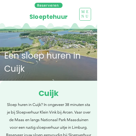
Reserveren
ME
Sloeptehuur
NU
Een sloep huren in
Cuijk
Cuijk
Sloep huren in Cuijk? In ongeveer 38 minuten sta
je bij Sloepverhuur Klein Vink bij Arcen. Vaar over
de Maas en langs Nationaal Park Maasduinen
voor een rustig sloepverhuur uitje in Limburg.
Reserveer jouw sloep eenvoudig bij Sloepverhuur