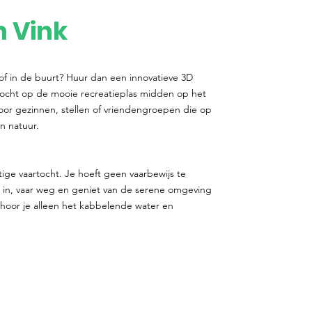
n Vink
 of in de buurt? Huur dan een innovatieve 3D
tocht op de mooie recreatieplas midden op het
voor gezinnen, stellen of vriendengroepen die op
n natuur.
stige vaartocht. Je hoeft geen vaarbewijs te
in, vaar weg en geniet van de serene omgeving
r hoor je alleen het kabbelende water en