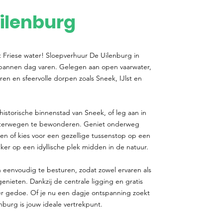
ilenburg
t Friese water! Sloepverhuur De Uilenburg in
spannen dag varen. Gelegen aan open vaarwater,
ren en sfeervolle dorpen zoals Sneek, IJlst en
historische binnenstad van Sneek, of leg aan in
aterwegen te bewonderen. Geniet onderweg
gen of kies voor een gezellige tussenstop op een
er op een idyllische plek midden in de natuur.
 eenvoudig te besturen, zodat zowel ervaren als
ieten. Dankzij de centrale ligging en gratis
r gedoe. Of je nu een dagje ontspanning zoekt
nburg is jouw ideale vertrekpunt.