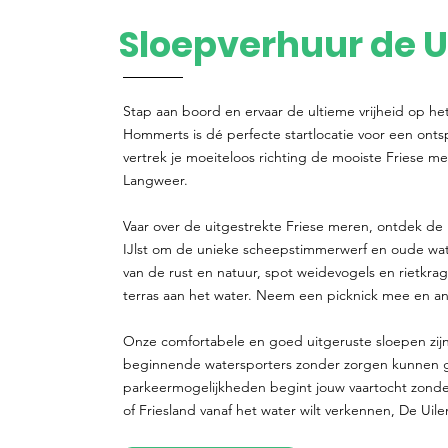
Sloepverhuur de U
Stap aan boord en ervaar de ultieme vrijheid op he
Hommerts is dé perfecte startlocatie voor een ont
vertrek je moeiteloos richting de mooiste Friese me
Langweer.
Vaar over de uitgestrekte Friese meren, ontdek de 
IJlst om de unieke scheepstimmerwerf en oude w
van de rust en natuur, spot weidevogels en rietkra
terras aan het water. Neem een picknick mee en ank
Onze comfortabele en goed uitgeruste sloepen zijn
beginnende watersporters zonder zorgen kunnen gen
parkeermogelijkheden begint jouw vaartocht zonde
of Friesland vanaf het water wilt verkennen, De Uile