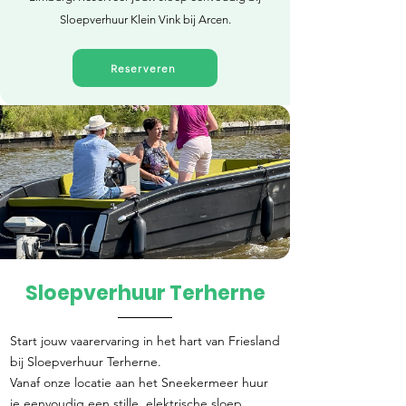
Sloepverhuur Klein Vink bij Arcen.
Reserveren
Sloepverhuur Terherne
Direct reserveren
Start jouw vaarervaring in het hart van Friesland
bij Sloepverhuur Terherne.
Vanaf onze locatie aan het Sneekermeer huur
je eenvoudig een stille, elektrische sloep.