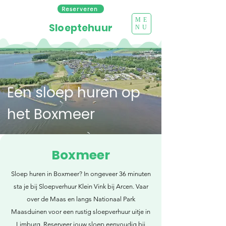
Reserveren
ME
Sloeptehuur
NU
Een sloep huren op
het Boxmeer
Boxmeer
Sloep huren in Boxmeer? In ongeveer 36 minuten
sta je bij Sloepverhuur Klein Vink bij Arcen. Vaar
over de Maas en langs Nationaal Park
Maasduinen voor een rustig sloepverhuur uitje in
Limburg. Reserveer jouw sloep eenvoudig bij