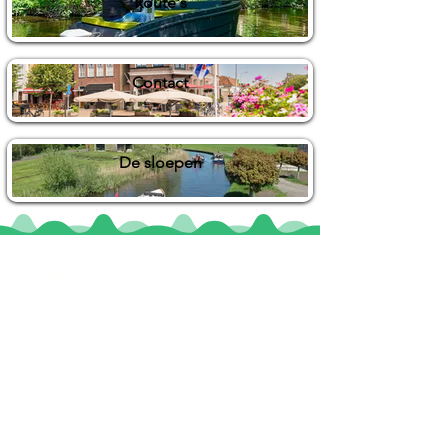
Route's
Contact
De sloepen
Locaties
De uilenburg
Woudsend
De Wetterspetter
Klein Vink
Joure
Terherne
De Alde Feanen