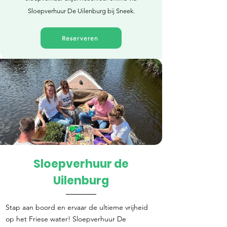
Sloepverhuur De Uilenburg bij Sneek.
Reserveren
Sloepverhuur de
Direct reserveren
Uilenburg
Stap aan boord en ervaar de ultieme vrijheid
op het Friese water! Sloepverhuur De