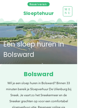
Reserveren
ME
Sloeptehuur
NU
Een sloep huren in
Bolsward
Bolsward
Wil je een sloep huren in Bolsward? Binnen 33
minuten bereik je Sloepverhuur De Uilenburg bij
Sneek. Je vaart zo het Sneekermeer en de
Sneeker grachten op voor een comfortabel
sloepverhuur uitje. Reserveer online via