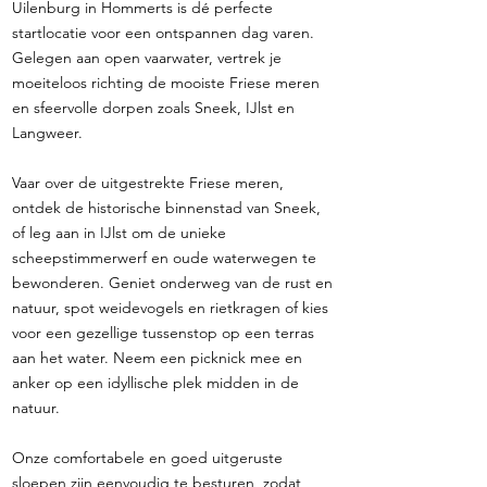
Uilenburg in Hommerts is dé perfecte
startlocatie voor een ontspannen dag varen.
Gelegen aan open vaarwater, vertrek je
moeiteloos richting de mooiste Friese meren
en sfeervolle dorpen zoals Sneek, IJlst en
Langweer.
Vaar over de uitgestrekte Friese meren,
ontdek de historische binnenstad van Sneek,
of leg aan in IJlst om de unieke
scheepstimmerwerf en oude waterwegen te
bewonderen. Geniet onderweg van de rust en
natuur, spot weidevogels en rietkragen of kies
voor een gezellige tussenstop op een terras
aan het water. Neem een picknick mee en
anker op een idyllische plek midden in de
natuur.
Onze comfortabele en goed uitgeruste
sloepen zijn eenvoudig te besturen, zodat