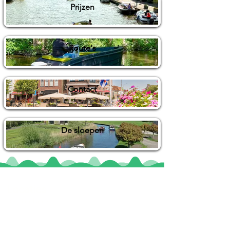
Prijzen
Route's
Contact
De sloepen
Locaties
De uilenburg
Woudsend
De Wetterspetter