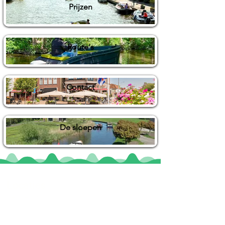
Prijzen
Route's
Contact
De sloepen
Locaties
De uilenburg
Woudsend
De Wetterspetter