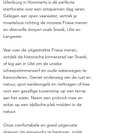
Uilenburg in Hommerts is dé perfecte
startlocatie voor een ontspannen dag varen.
Gelegen aan open vaarwater, vertrek je
moeiteloos richting de mooiste Friese meren
en sfeervolle dorpen zoals Sneek, IJlst en
Langweer.
Vaar over de uitgestrekte Friese meren,
ontdek de historische binnenstad van Sneek,
of leg aan in IJlst om de unieke
scheepstimmerwerf en oude waterwegen te
bewonderen. Geniet onderweg van de rust en
natuur, spot weidevogels en rietkragen of kies
voor een gezellige tussenstop op een terras
aan het water. Neem een picknick mee en
anker op een idyllische plek midden in de
natuur.
Onze comfortabele en goed uitgeruste
sloepen zijn eenvoudig te besturen, zodat