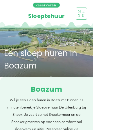
Reserveren
ME
Sloeptehuur
NU
Een sloep huren in
Boazum
Boazum
Wil je een sloep huren in Boazum? Binnen 31
minuten bereik je Sloepverhuur De Uilenburg bij
Sneek. Je vaart zo het Sneekermeer en de
Sneeker grachten op voor een comfortabel
sloepverhuur uitje. Reserveer online via