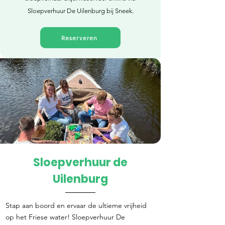
Sloepverhuur De Uilenburg bij Sneek.
Reserveren
Sloepverhuur de
Direct reserveren
Uilenburg
Stap aan boord en ervaar de ultieme vrijheid
op het Friese water! Sloepverhuur De