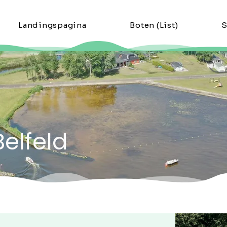
Landingspagina
Boten (List)
S
Belfeld