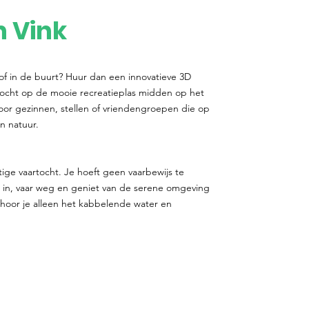
n Vink
 of in de buurt? Huur dan een innovatieve 3D
tocht op de mooie recreatieplas midden op het
voor gezinnen, stellen of vriendengroepen die op
n natuur.
stige vaartocht. Je hoeft geen vaarbewijs te
in, vaar weg en geniet van de serene omgeving
r hoor je alleen het kabbelende water en