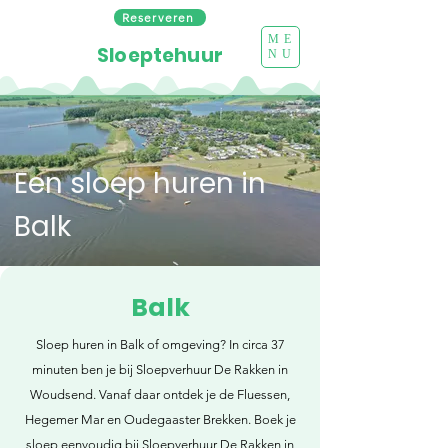
Reserveren
ME
Sloeptehuur
NU
Een sloep huren in
Balk
Balk
Sloep huren in Balk of omgeving? In circa 37
minuten ben je bij Sloepverhuur De Rakken in
Woudsend. Vanaf daar ontdek je de Fluessen,
Hegemer Mar en Oudegaaster Brekken. Boek je
sloep eenvoudig bij Sloepverhuur De Rakken in