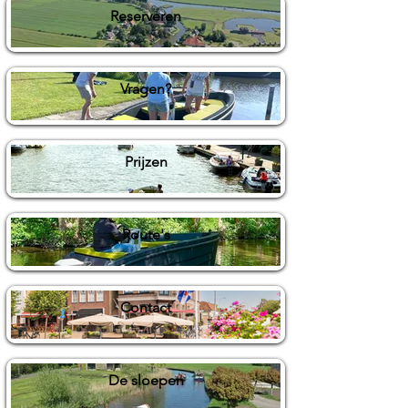
Reserveren
Vragen?
Prijzen
Route's
Contact
De sloepen