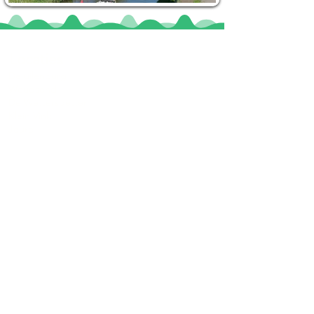
Locaties
De uilenburg
Woudsend
De Wetterspetter
Klein Vink
Joure
Terherne
De Alde Feanen
Informatie
Veel gestelde vragen
Huurvoorwaarden
Inspiratie foto's & Videos
Nieuwe locaties gezocht
Blogs
Sloepverhuur Friesland
Route Joure