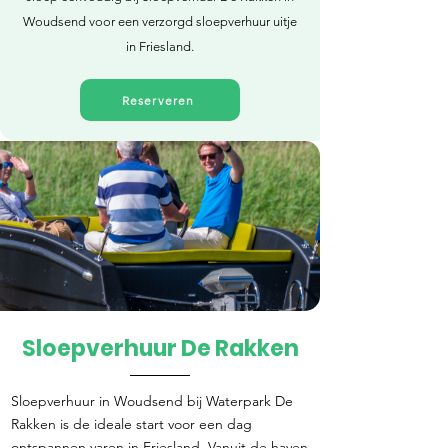
Woudsend voor een verzorgd sloepverhuur uitje
in Friesland.
Reserveren
Sloepverhuur De Rakken
Direct reserveren
Sloepverhuur in Woudsend bij Waterpark De
Rakken is de ideale start voor een dag
ontspannen varen in Friesland. Vanuit de haven