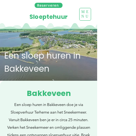
Reserveren
ME
Sloeptehuur
NU
Een sloep huren in
Bakkeveen
Bakkeveen
Een sloep huren in Bakkeveen doe je via
Sloepverhuur Terherne aan het Sneekermeer.
Vanuit Bakkeveen ben je er in circa 25 minuten.
Verken het Sneekermeer en omliggende plassen
tijdens een ontspannen sloepverhuur uitje. Boek