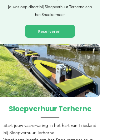
jouw sloep direct bij Sloepverhuur Terherne aan
het Sneekermeer.
Reserveren
Sloepverhuur Terherne
Direct reserveren
Start jouw vaarervaring in het hart van Friesland
bij Sloepverhuur Terherne.
Vanaf onze locatie aan het Sneekermeer huur