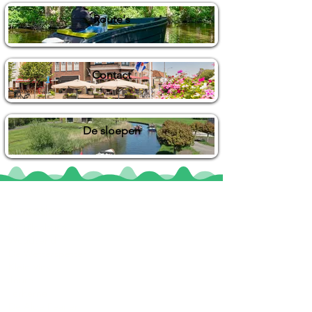
Route's
Contact
De sloepen
Locaties
De uilenburg
Woudsend
De Wetterspetter
Klein Vink
Joure
Terherne
De Alde Feanen