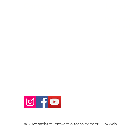
Contact
Locaties
Sloeptehuur.nl
De uilenburg
Woudsend
info@sloeptehuur.nl
De Wetterspet
Klein Vink
Whatsapp
Joure
Terherne
Contactformulier
De Alde Feane
Volg ons
© 2025 Website, ontwerp & techniek door
DEV-Web
.
Landingspagina's