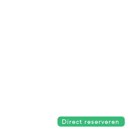
Blogs
Partners
Sloepverhuur Friesland
De uilenburg
Route Joure
Hotel Joure
Route Woudsend
De wetterspetter
Route Sneek
De Rakken
Route Hommerts
LAC Food & Drinks
Klein Vink
IMPACD Boats
Direct reserveren