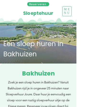
Reserveren
ME
Sloeptehuur
NU
Een sloep huren in
Bakhuizen
Bakhuizen
Zoek je een sloep huren in Bakhuizen? Vanuit
Bakhuizen rijd je in ongeveer 25 minuten naar
Sloepverhuur Joure. Daar huur je eenvoudig een
sloep voor een rustig sloepverhuur uitje op de
Friese meren. Reserveer jouw sloep direct bij