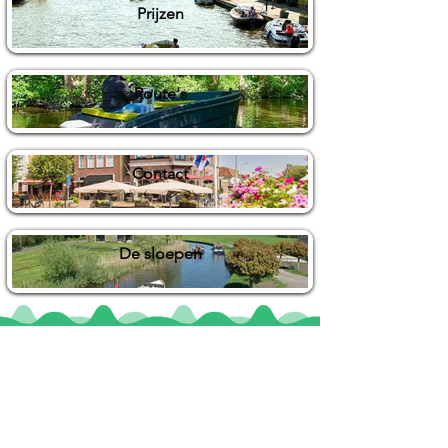
Prijzen
Route's
Contact
De sloepen
Locaties
De uilenburg
Woudsend
De Wetterspetter