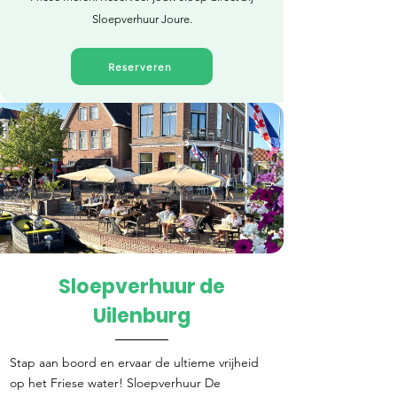
Sloepverhuur Joure.
Reserveren
Sloepverhuur de
Direct reserveren
Uilenburg
Stap aan boord en ervaar de ultieme vrijheid
op het Friese water! Sloepverhuur De