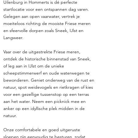
Uilenburg in Hommerts is dé perfecte
startlocatie voor een ontspannen dag varen.
Gelegen aan open vaarwater, vertrek je
moeiteloos richting de mooiste Friese meren
en sfeervolle dorpen zoals Sneek, IJlst en
Langweer.
Vaar over de uitgestrekte Friese meren,
ontdek de historische binnenstad van Sneek,
of leg aan in IJlst om de unieke
scheepstimmerwerf en oude waterwegen te
bewonderen. Geniet onderweg van de rust en
natuur, spot weidevogels en rietkragen of kies
voor een gezellige tussenstop op een terras
aan het water. Neem een picknick mee en
anker op een idyllische plek midden in de
natuur.
Onze comfortabele en goed uitgeruste
sloepen zijn eenvoudig te besturen, zodat