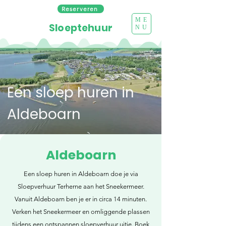
Reserveren
ME
Sloeptehuur
NU
Een sloep huren in
Aldeboarn
Aldeboarn
Een sloep huren in Aldeboarn doe je via
Sloepverhuur Terherne aan het Sneekermeer.
Vanuit Aldeboarn ben je er in circa 14 minuten.
Verken het Sneekermeer en omliggende plassen
tijdens een ontspannen sloepverhuur uitje. Boek