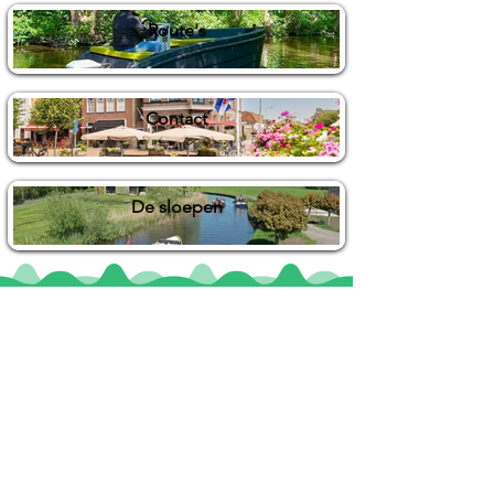
Route's
Contact
De sloepen
Locaties
De uilenburg
Woudsend
De Wetterspetter
Klein Vink
Joure
Terherne
De Alde Feanen