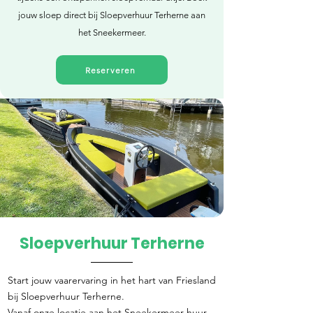
jouw sloep direct bij Sloepverhuur Terherne aan
het Sneekermeer.
Reserveren
Sloepverhuur Terherne
Direct reserveren
Start jouw vaarervaring in het hart van Friesland
bij Sloepverhuur Terherne.
Vanaf onze locatie aan het Sneekermeer huur